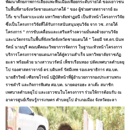
พัฒนาศักยภาพการเลี้ยงแพะพื้นเมืองเพื่อยกระดับรายได้ ของเยาวชน
ในพื้นที่สามจังหวัดชายแดนภาคใต้ ” ของ ผู้ช่วยศาสตราจารย์ ยะ
โก๊ะ ขาเร็มดาเบะแห่ง มหาวิทยาลัยฟาฏอนี เป็นหัวหน้าโครงการวิจัย
ซึ่งเป็นโครงการวิจัยที่ได้รับการสนับสนุนทุนวิจัย จาก วช. ภายใต้
โครงการ " การขับเคลื่อนและเสริมสร้างความมั่นคงด้วยงานวิจัย
และนวัตกรรมในพื้นที่จังหวัดจังหวัดชายแดนใต้ " โดยมี รศ.ดร.นันท
รัตน์ นามบุรี คณบดีคณะวิทยาการจัดการ ในฐานะหัวหน้าโครงการ
บริการโครงการชายแดนภาคใต้สู่ความสำเร็จ มหาวิทยาลัยราชภัฏ
ยะลา พร้อมด้วย นางสาวนวรัตน์ เพ็ชรเรือนทอง ปลัดเทศบาลตำบลยุ
โป รองศาสตราจารย์ ดร.บดินทร์ รัศมีเทพ รองเลขาธิการ ศอ.บต.
นายธีรวิทย์ เฑียรฆโรจน์ ปฎิบัติหน้าที่ผู้อำนวยการกองประสานพระ
ราชดำริ และกิจการพิเศษ ศอ.บต. นายดอรอฮะ ลาเต๊ะ สมาชิก
เทศบาลตำบลยุโป และเยาวชนในโครงการฯ ร่วมให้การต้อนรับ ณ
อาคารศูนย์เรียนรู้การเกษตร ตำบลยุโป อำเภอเมือง จังหวัดยะลา