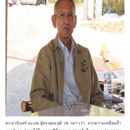
ดร.ธานินทร์ ผะเอม ผู้ทรงคุณวุฒิ วช. กล่าวว่า.. จากความเหลื่อมล้ำ