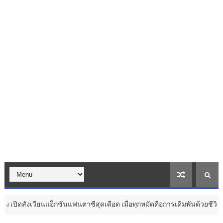
นตาซีสุดเดือด เมื่อทุกหมัดคือการเดิมพันด้วยชีวิต ...
กรมศิ
วัฒนธรรม